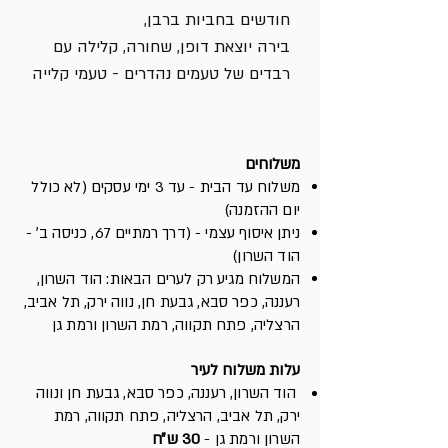
חודשים בחביות ברבן,
בירה יוצאת דופן, שחורה, קלילה עם
רבדים של טעמים נהדרים - טעמי קלייה
שוקולדיים, מתיקות ברבנית וארומות
וטעמים של חביות עץ אלון.
משלוחים
ABV - 13%
משלוח עד הבית - עד 3 ימי עסקים (לא כולל
בקבוק 375 מ"ל
יום ההזמנה)
ניתן איסוף עצמי - (דרך רמתיים 67, כניסה ב׳ -
הוד השרון)
המשלוח מגיע רק לערים הבאות: הוד השרון,
רעננה, כפר סבא, גבעת חן, נווה ירק, תל אביב,
הרצליה, פתח תקווה, רמת השרון ורמת גן
עלות משלוח לעיר
הוד השרון, רעננה, כפר סבא, גבעת חן ונווה
ירק, תל אביב, הרצליה, פתח תקווה, רמת
השרון ורמת גן -
30 ש״ח