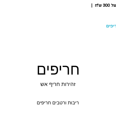
 ש״ח
|
יפים
ציוד לאיירסופט
ציוד למעשן
אירועים
עוד..
חריפים
זהירות חריף אש
ריבות ורטבים חריפים