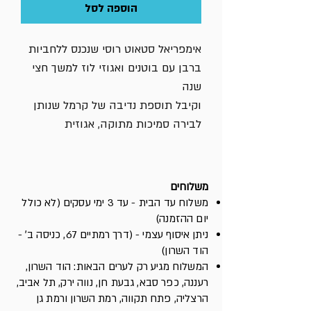
הוספה לסל
אימפריאל סטאוט רוסי שנכנס ללחביות
ברבן עם בוטנים ואגוזי לוז למשך חצי
שנה
וקיבל תוספת נדיבה של קרמל שנותן
לבירה סמיכות מתוקה, אגוזית
ושוקולדית
ABV - 11.8%
משלוחים
בקבוק 330 מ"ל
משלוח עד הבית - עד 3 ימי עסקים (לא כולל
יום ההזמנה)
ניתן איסוף עצמי - (דרך רמתיים 67, כניסה ב׳ -
הוד השרון)
המשלוח מגיע רק לערים הבאות: הוד השרון,
רעננה, כפר סבא, גבעת חן, נווה ירק, תל אביב,
הרצליה, פתח תקווה, רמת השרון ורמת גן