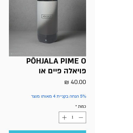
PÕHJALA PIME O
פויאלה פיים או
מחיר
5% הנחה בקניית 4 מאותו מוצר
כמות
*