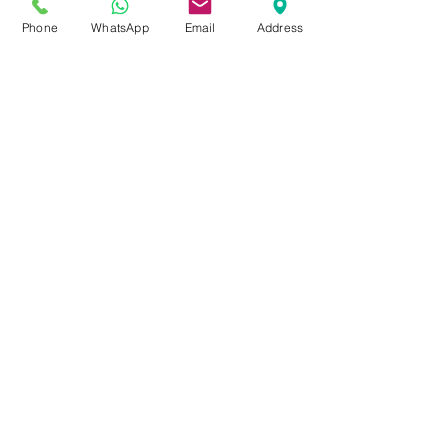
Phone
WhatsApp
Email
Address
סיביריה סטראטה על הבוקר
מחיר
5% הנחה בקניית 4 מאותו מוצר
5% הנחה בקניית 4 מאותו מוצר
כללי
אודות החברה
משלוחים והחזרות