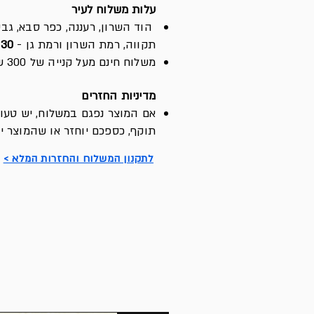
עלות משלוח לעיר
הוד השרון, רעננה, כפר סבא, גבע
תקווה, רמת השרון ורמת גן -
30 ש״ח
משלוח חינם מעל קנייה של 300 ש״ח (לכל הערים שהמשלוח מגיע)
מדיניות החזרים
א
ם המוצר נפגם במשלוח, יש ט
עו
תוקף, כספכם יוחזר או שהמוצר י
לתקנון המשלוח והחזרות המלא >