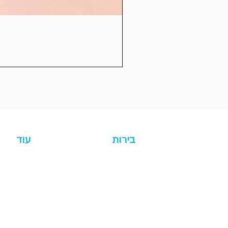
בירות
עוד
מארזי בירה
אלכוהו
כל הבירות
אירוע
בירות חדשות
המלצות
ללא גלוטן