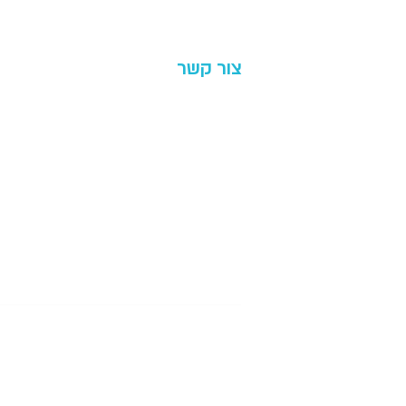
בירצ׳נדייז
צור קשר
054-9288054
ohadpinhas1@gmail.com
דרך רמתיים 67, הוד השרון