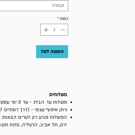
לבחירה
כמות
*
הוספה לסל
משלוחים
משלוח עד הבית - עד 3 ימי עסקים (לא כולל יום ההזמנה)
ניתן איסוף עצמי - (דרך רמתיים 67, כניסה ב׳ - הוד השרון)
המשלוח מגיע רק לערים הבאות: הו
ירק, תל אביב, הרצליה, פתח תקוו